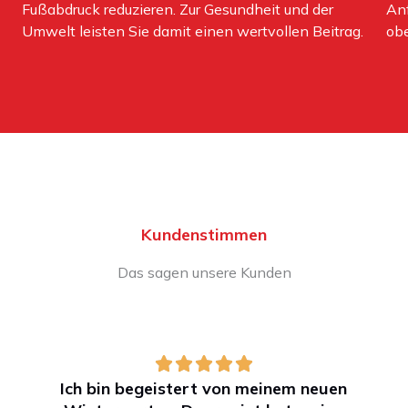
Fußabdruck reduzieren. Zur Gesundheit und der
Anf
Umwelt leisten Sie damit einen wertvollen Beitrag.
obe
Kundenstimmen
Das sagen unsere Kunden
Ich bin begeistert von meinem neuen