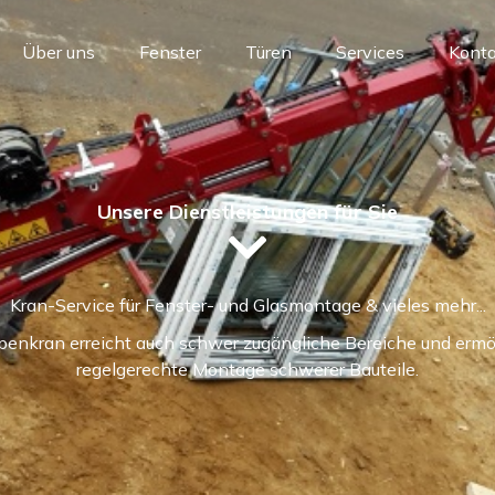
Über uns
Fenster
Türen
Services
Konta
Unsere Dienstleistungen für Sie
Kran-Service für Fenster- und Glasmontage & vieles mehr...
enkran erreicht auch schwer zugängliche Bereiche und ermö
regelgerechte Montage schwerer Bauteile.