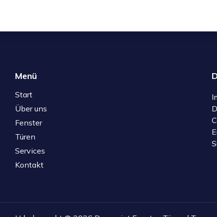
Menü
D
Start
I
Über uns
D
C
Fenster
E
Türen
S
Services
Kontakt